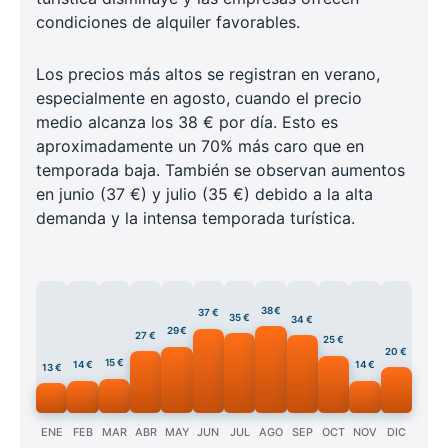
condiciones de alquiler favorables.
Los precios más altos se registran en verano,
especialmente en agosto, cuando el precio
medio alcanza los 38 € por día. Esto es
aproximadamente un 70% más caro que en
temporada baja. También se observan aumentos
en junio (37 €) y julio (35 €) debido a la alta
demanda y la intensa temporada turística.
38 €
37 €
35 €
34 €
29 €
27 €
25 €
20 €
15 €
14 €
14 €
13 €
ENE
FEB
MAR
ABR
MAY
JUN
JUL
AGO
SEP
OCT
NOV
DIC