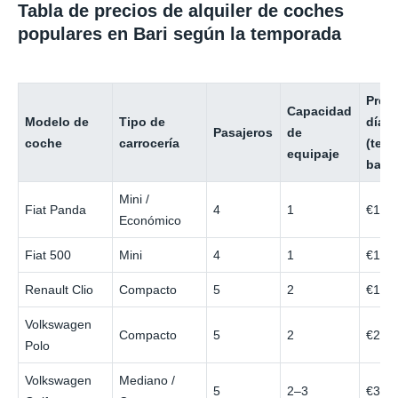
Tabla de precios de alquiler de coches
populares en Bari según la temporada
Preci
Capacidad
Modelo de
Tipo de
día
Pasajeros
de
coche
carrocería
(tem
equipaje
baja)
Mini /
Fiat Panda
4
1
€12
Económico
Fiat 500
Mini
4
1
€14
Renault Clio
Compacto
5
2
€18
Volkswagen
Compacto
5
2
€20
Polo
Volkswagen
Mediano /
5
2–3
€30