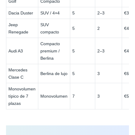
Golf
Compacto
Dacia Duster
SUV / 4×4
5
2–3
€35
Jeep
SUV
5
2
€40
Renegade
compacto
Compacto
Audi A3
premium /
5
2–3
€45
Berlina
Mercedes
Berlina de lujo
5
3
€60
Clase C
Monovolumen
típico de 7
Monovolumen
7
3
€50
plazas