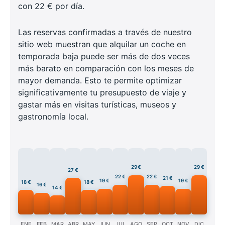
con 22 € por día.
Las reservas confirmadas a través de nuestro
sitio web muestran que alquilar un coche en
temporada baja puede ser más de dos veces
más barato en comparación con los meses de
mayor demanda. Esto te permite optimizar
significativamente tu presupuesto de viaje y
gastar más en visitas turísticas, museos y
gastronomía local.
29 €
29 €
27 €
22 €
22 €
21 €
19 €
19 €
18 €
18 €
16 €
14 €
ENE
FEB
MAR
ABR
MAY
JUN
JUL
AGO
SEP
OCT
NOV
DIC