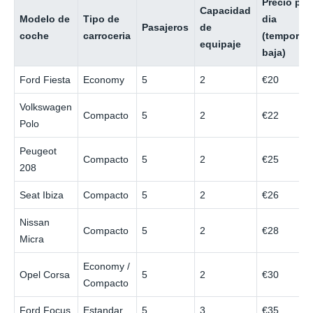
Precio por
Capacidad
Modelo de
Tipo de
dia
Pasajeros
de
coche
carroceria
(temporad
equipaje
baja)
Ford Fiesta
Economy
5
2
€20
Volkswagen
Compacto
5
2
€22
Polo
Peugeot
Compacto
5
2
€25
208
Seat Ibiza
Compacto
5
2
€26
Nissan
Compacto
5
2
€28
Micra
Economy /
Opel Corsa
5
2
€30
Compacto
Ford Focus
Estandar
5
3
€35