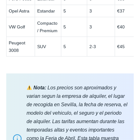
Opel Astra
Estandar
5
3
€37
Compacto
VW Golf
5
3
€40
/ Premium
Peugeot
SUV
5
2-3
€45
3008
Nota:
Los precios son aproximados y
varian segun la empresa de alquiler, el lugar
de recogida en Sevilla, la fecha de reserva, el
modelo del vehiculo, el seguro y el periodo
de alquiler. Las tarifas aumentan durante las
temporadas altas y eventos importantes
como la Feria de Abril. Esta tabla muestra