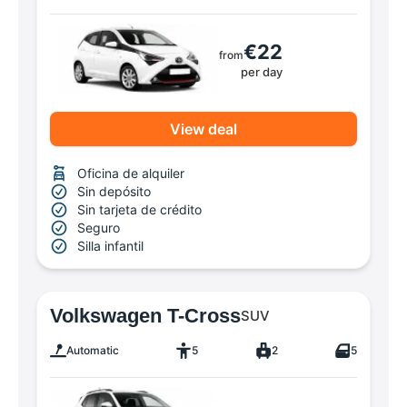
€22
from
per day
View deal
Oficina de alquiler
Sin depósito
Sin tarjeta de crédito
Seguro
Silla infantil
Volkswagen T-Cross
SUV
Automatic
5
2
5