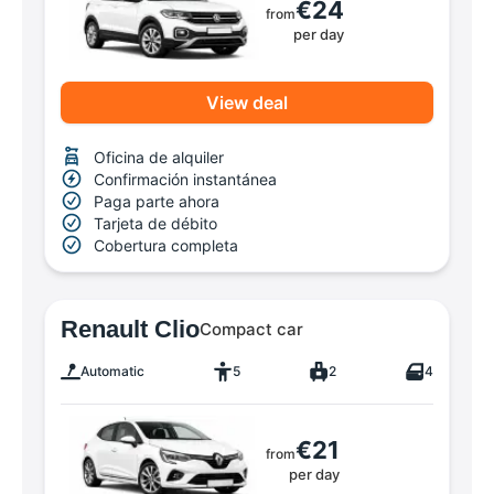
€24
from
per day
View deal
Oficina de alquiler
Confirmación instantánea
Paga parte ahora
Tarjeta de débito
Cobertura completa
Renault Clio
Compact car
Automatic
5
2
4
€21
from
per day