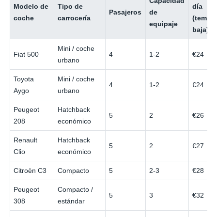
Capacidad
Modelo de
Tipo de
día
Pasajeros
de
coche
carrocería
(tempo
equipaje
baja)
Mini / coche
Fiat 500
4
1-2
€24
urbano
Toyota
Mini / coche
4
1-2
€24
Aygo
urbano
Peugeot
Hatchback
5
2
€26
208
económico
Renault
Hatchback
5
2
€27
Clio
económico
Citroën C3
Compacto
5
2-3
€28
Peugeot
Compacto /
5
3
€32
308
estándar