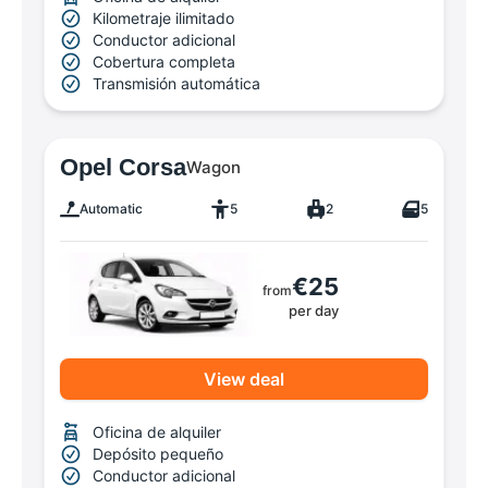
Kilometraje ilimitado
Conductor adicional
Cobertura completa
Transmisión automática
Opel Corsa
Wagon
Automatic
5
2
5
€25
from
per day
View deal
Oficina de alquiler
Depósito pequeño
Conductor adicional