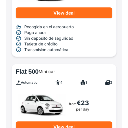
View deal
Recogida en el aeropuerto
Paga ahora
Sin depósito de seguridad
Tarjeta de crédito
Transmisión automática
Fiat 500
Mini car
Automatic
4
1
3
€23
from
per day
View deal