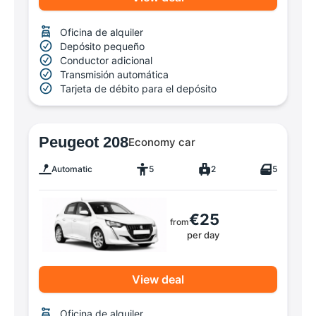
Oficina de alquiler
Depósito pequeño
Conductor adicional
Transmisión automática
Tarjeta de débito para el depósito
Peugeot 208
Economy car
Automatic
5
2
5
€25
from
per day
View deal
Oficina de alquiler