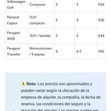
Volkswagen
Compacto
5
3
€34
Golf
Renault
SUV
5
3
€36
Captur
compacto
Peugeot
SUV / familiar
5
4
€44
3008
Peugeot
Monovolumen
9
4-5
€82
Traveller
/ 9 plazas
Nota:
Los precios son aproximados y
pueden variar según la ubicación de la
empresa de alquiler, la compañía, la fecha de
reserva, las condiciones del seguro y la
duración del alquiler. Los precios suelen ser