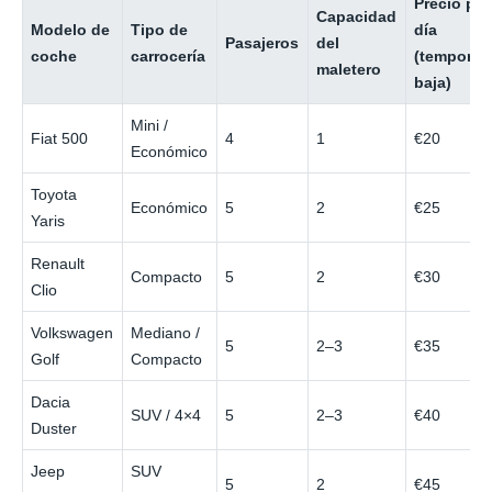
Precio por
Capacidad
Modelo de
Tipo de
día
Pasajeros
del
coche
carrocería
(temporad
maletero
baja)
Mini /
Fiat 500
4
1
€20
Económico
Toyota
Económico
5
2
€25
Yaris
Renault
Compacto
5
2
€30
Clio
Volkswagen
Mediano /
5
2–3
€35
Golf
Compacto
Dacia
SUV / 4×4
5
2–3
€40
Duster
Jeep
SUV
5
2
€45