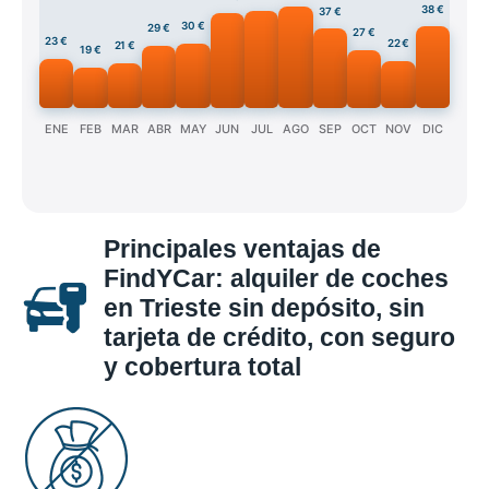
38 €
37 €
30 €
29 €
27 €
23 €
22 €
21 €
19 €
ENE
FEB
MAR
ABR
MAY
JUN
JUL
AGO
SEP
OCT
NOV
DIC
Principales ventajas de
FindYCar: alquiler de coches
en Trieste sin depósito, sin
tarjeta de crédito, con seguro
y cobertura total