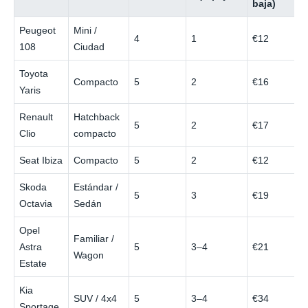
baja)
Peugeot
Mini /
4
1
€12
108
Ciudad
Toyota
Compacto
5
2
€16
Yaris
Renault
Hatchback
5
2
€17
Clio
compacto
Seat Ibiza
Compacto
5
2
€12
Skoda
Estándar /
5
3
€19
Octavia
Sedán
Opel
Familiar /
Astra
5
3–4
€21
Wagon
Estate
Kia
SUV / 4x4
5
3–4
€34
Sportage