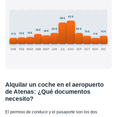
42 €
39 €
20 €
20 €
18 €
16 €
15 €
15 €
13 €
12 €
11 €
11 €
ENE
FEB
MAR
ABR
MAY
JUN
JUL
AGO
SEP
OCT
NOV
DIC
Alquilar un coche en el aeropuerto
de Atenas: ¿Qué documentos
necesito?
El permiso de conducir y el pasaporte son los dos