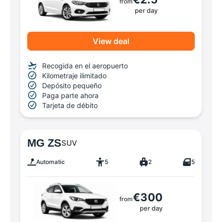
from
per day
View deal
Recogida en el aeropuerto
Kilometraje ilimitado
Depósito pequeño
Paga parte ahora
Tarjeta de débito
MG ZS
SUV
Automatic
5
2
5
€300
from
per day