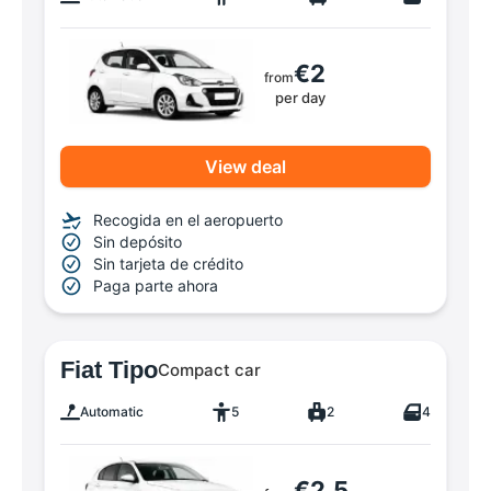
€2
from
per day
View deal
Recogida en el aeropuerto
Sin depósito
Sin tarjeta de crédito
Paga parte ahora
Fiat Tipo
Compact car
Automatic
5
2
4
€2.5