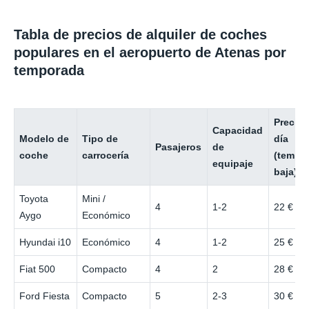
Tabla de precios de alquiler de coches
populares en el aeropuerto de Atenas por
temporada
Precio 
Capacidad
Modelo de
Tipo de
día
Pasajeros
de
coche
carrocería
(tempo
equipaje
baja)
Toyota
Mini /
4
1-2
22 €
Aygo
Económico
Hyundai i10
Económico
4
1-2
25 €
Fiat 500
Compacto
4
2
28 €
Ford Fiesta
Compacto
5
2-3
30 €