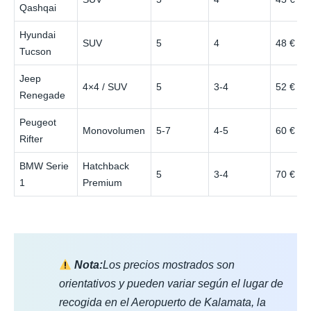
Qashqai
Hyundai
SUV
5
4
48 €
Tucson
Jeep
4×4 / SUV
5
3-4
52 €
Renegade
Peugeot
Monovolumen
5-7
4-5
60 €
Rifter
BMW Serie
Hatchback
5
3-4
70 €
1
Premium
Nota:
Los precios mostrados son
orientativos y pueden variar según el lugar de
recogida en el Aeropuerto de Kalamata, la