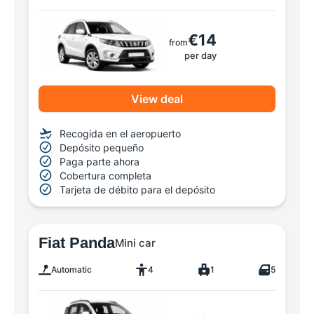
€14
from
per day
View deal
Recogida en el aeropuerto
Depósito pequeño
Paga parte ahora
Cobertura completa
Tarjeta de débito para el depósito
Fiat Panda
Mini car
Automatic
4
1
5