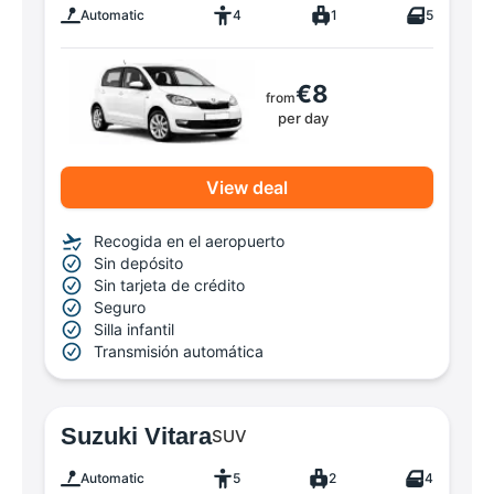
Automatic
4
1
5
€8
from
per day
View deal
Recogida en el aeropuerto
Sin depósito
Sin tarjeta de crédito
Seguro
Silla infantil
Transmisión automática
Suzuki Vitara
SUV
Automatic
5
2
4