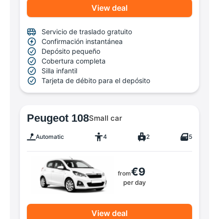
View deal
Servicio de traslado gratuito
Confirmación instantánea
Depósito pequeño
Cobertura completa
Silla infantil
Tarjeta de débito para el depósito
Peugeot 108
Small car
Automatic
4
2
5
€9
from
per day
View deal