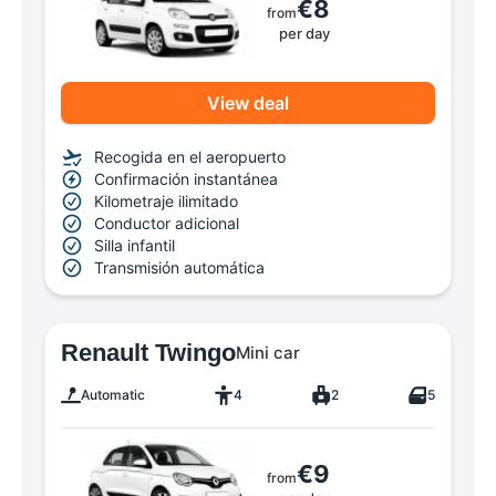
€8
from
per day
View deal
Recogida en el aeropuerto
Confirmación instantánea
Kilometraje ilimitado
Conductor adicional
Silla infantil
Transmisión automática
Renault Twingo
Mini car
Automatic
4
2
5
€9
from