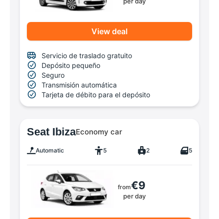
per day
View deal
Servicio de traslado gratuito
Depósito pequeño
Seguro
Transmisión automática
Tarjeta de débito para el depósito
Seat Ibiza
Economy car
Automatic
5
2
5
€9
from
per day