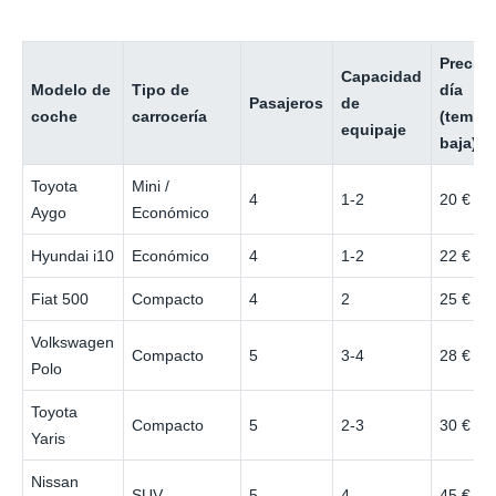
Precio 
Capacidad
Modelo de
Tipo de
día
Pasajeros
de
coche
carrocería
(tempo
equipaje
baja)
Toyota
Mini /
4
1-2
20 €
Aygo
Económico
Hyundai i10
Económico
4
1-2
22 €
Fiat 500
Compacto
4
2
25 €
Volkswagen
Compacto
5
3-4
28 €
Polo
Toyota
Compacto
5
2-3
30 €
Yaris
Nissan
SUV
5
4
45 €