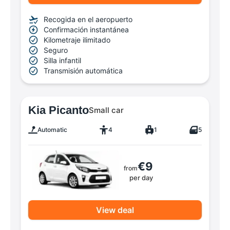
Recogida en el aeropuerto
Confirmación instantánea
Kilometraje ilimitado
Seguro
Silla infantil
Transmisión automática
Kia Picanto
Small car
Automatic
4
1
5
€9
from
per day
View deal