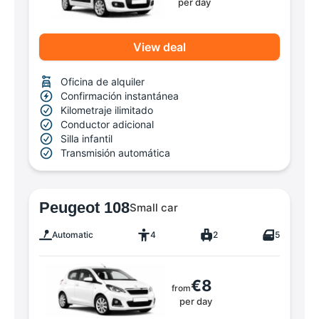
per day
View deal
Oficina de alquiler
Confirmación instantánea
Kilometraje ilimitado
Conductor adicional
Silla infantil
Transmisión automática
Peugeot 108
Small car
Automatic
4
2
5
€8
from
per day