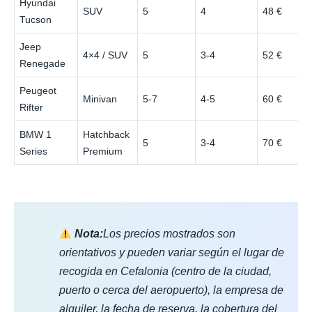
Hyundai
SUV
5
4
48 €
Tucson
Jeep
4×4 / SUV
5
3-4
52 €
Renegade
Peugeot
Minivan
5-7
4-5
60 €
Rifter
BMW 1
Hatchback
5
3-4
70 €
Series
Premium
Nota:
Los precios mostrados son
orientativos y pueden variar según el lugar de
recogida en Cefalonia (centro de la ciudad,
puerto o cerca del aeropuerto), la empresa de
alquiler, la fecha de reserva, la cobertura del