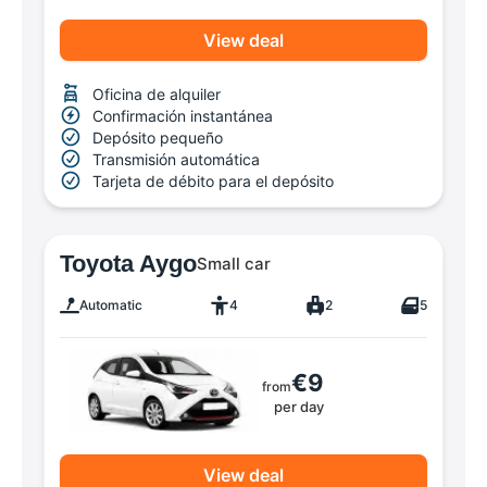
View deal
Oficina de alquiler
Confirmación instantánea
Depósito pequeño
Transmisión automática
Tarjeta de débito para el depósito
Toyota Aygo
Small car
Automatic
4
2
5
€9
from
per day
View deal