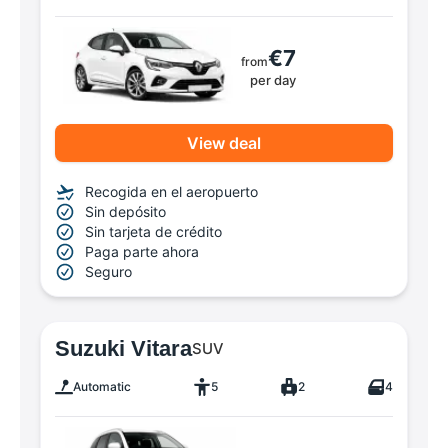
€7
from
per day
View deal
Recogida en el aeropuerto
Sin depósito
Sin tarjeta de crédito
Paga parte ahora
Seguro
Suzuki Vitara
SUV
Automatic
5
2
4