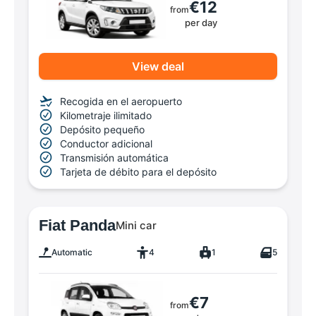
€12
from
per day
View deal
Recogida en el aeropuerto
Kilometraje ilimitado
Depósito pequeño
Conductor adicional
Transmisión automática
Tarjeta de débito para el depósito
Fiat Panda
Mini car
Automatic
4
1
5
€7
from