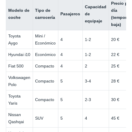
Precio por
Capacidad
Modelo de
Tipo de
día
Pasajeros
de
coche
carrocería
(temporad
equipaje
baja)
Toyota
Mini /
4
1-2
20 €
Aygo
Económico
Hyundai i10
Económico
4
1-2
22 €
Fiat 500
Compacto
4
2
25 €
Volkswagen
Compacto
5
3-4
28 €
Polo
Toyota
Compacto
5
2-3
30 €
Yaris
Nissan
SUV
5
4
45 €
Qashqai