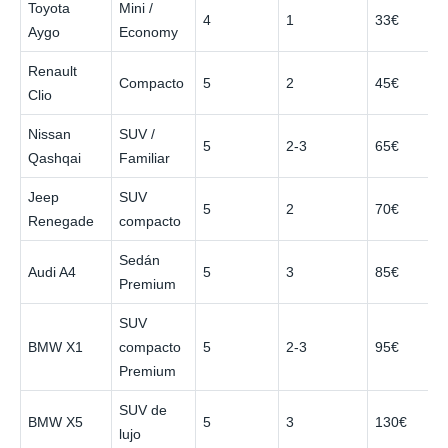
Toyota
Mini /
4
1
33€
Aygo
Economy
Renault
Compacto
5
2
45€
Clio
Nissan
SUV /
5
2-3
65€
Qashqai
Familiar
Jeep
SUV
5
2
70€
Renegade
compacto
Sedán
Audi A4
5
3
85€
Premium
SUV
BMW X1
compacto
5
2-3
95€
Premium
SUV de
BMW X5
5
3
130€
lujo