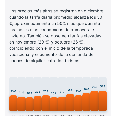
Los precios más altos se registran en diciembre,
cuando la tarifa diaria promedio alcanza los 30
€, aproximadamente un 50% más que durante
los meses más económicos de primavera e
invierno. También se observan tarifas elevadas
en noviembre (29 €) y octubre (26 €),
coincidiendo con el inicio de la temporada
vacacional y el aumento de la demanda de
coches de alquiler entre los turistas.
30 €
29 €
26 €
25 €
23 €
23 €
23 €
22 €
21 €
21 €
20 €
20 €
ENE
FEB
MAR
ABR
MAY
JUN
JUL
AGO
SEP
OCT
NOV
DIC