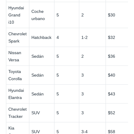
Hyundai
Coche
Grand
5
2
$30
urbano
i10
Chevrolet
Hatchback
4
1-2
$32
Spark
Nissan
Sedán
5
2
$36
Versa
Toyota
Sedán
5
3
$40
Corolla
Hyundai
Sedán
5
3
$43
Elantra
Chevrolet
SUV
5
3
$52
Tracker
Kia
SUV
5
3-4
$58