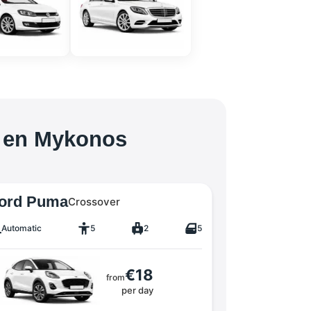
s en Mykonos
ord Puma
Crossover
Automatic
5
2
5
€18
from
per day