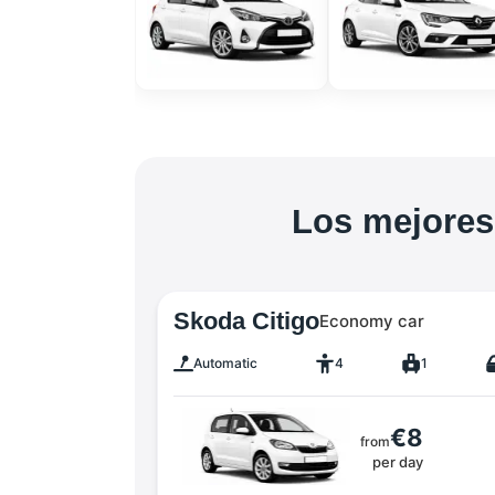
Los mejores
Skoda Citigo
Economy car
Automatic
4
1
€8
from
per day