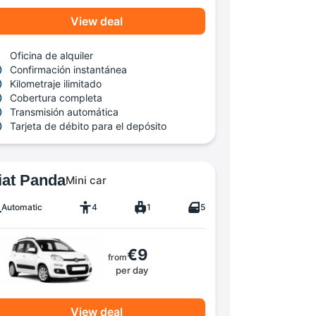
View deal
Oficina de alquiler
Confirmación instantánea
Kilometraje ilimitado
Cobertura completa
Transmisión automática
Tarjeta de débito para el depósito
iat Panda
Mini car
Automatic
4
1
5
€9
from
per day
View deal