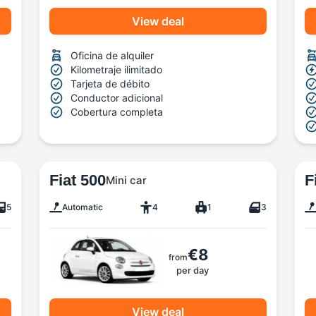
View deal
Oficina de alquiler
Kilometraje ilimitado
Tarjeta de débito
Conductor adicional
Cobertura completa
Fiat 500
F
Mini car
5
Automatic
4
1
3
€8
from
per day
View deal