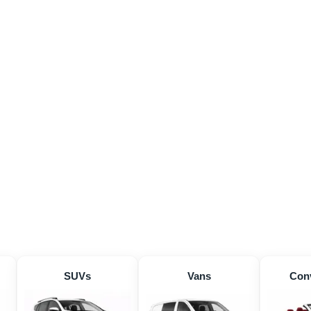
SUVs
Vans
Conv