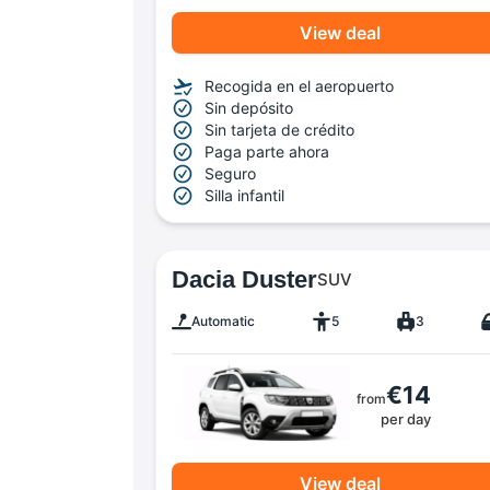
View deal
Recogida en el aeropuerto
Sin depósito
Sin tarjeta de crédito
Paga parte ahora
Seguro
Silla infantil
Dacia Duster
SUV
Automatic
5
3
€14
from
per day
View deal