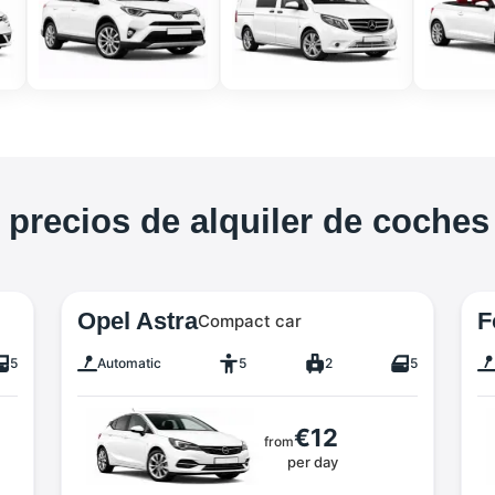
 precios de alquiler de coche
Opel Astra
F
Compact car
5
Automatic
5
2
5
€12
from
per day