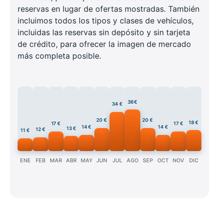
reservas en lugar de ofertas mostradas. También
incluimos todos los tipos y clases de vehículos,
incluidas las reservas sin depósito y sin tarjeta
de crédito, para ofrecer la imagen de mercado
más completa posible.
36 €
34 €
20 €
20 €
18 €
17 €
17 €
14 €
14 €
13 €
12 €
11 €
ENE
FEB
MAR
ABR
MAY
JUN
JUL
AGO
SEP
OCT
NOV
DIC