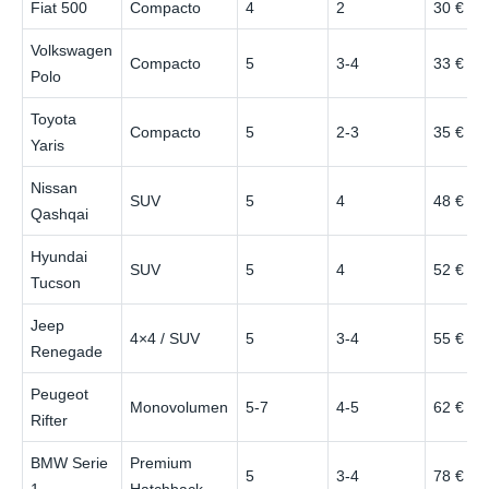
Fiat 500
Compacto
4
2
30 €
Volkswagen
Compacto
5
3-4
33 €
Polo
Toyota
Compacto
5
2-3
35 €
Yaris
Nissan
SUV
5
4
48 €
Qashqai
Hyundai
SUV
5
4
52 €
Tucson
Jeep
4×4 / SUV
5
3-4
55 €
Renegade
Peugeot
Monovolumen
5-7
4-5
62 €
Rifter
BMW Serie
Premium
5
3-4
78 €
1
Hatchback