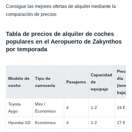
Consigue las mejores ofertas de alquiler mediante la
comparación de precios:
Tabla de precios de alquiler de coches
populares en el Aeropuerto de Zakynthos
por temporada
Precio 
Capacidad
Modelo de
Tipo de
día
Pasajeros
de
coche
carrocería
(tempo
equipaje
baja)
Toyota
Mini /
4
1-2
24 €
Aygo
Económico
Hyundai i10
Económico
4
1-2
27 €