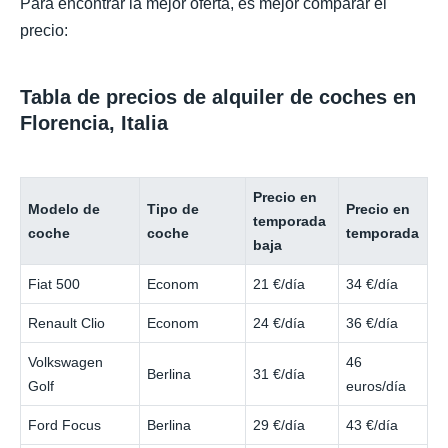
Para encontrar la mejor oferta, es mejor comparar el
precio:
Tabla de precios de alquiler de coches en
Florencia, Italia
Precio en
Modelo de
Tipo de
Precio en
temporada
coche
coche
temporada
baja
Fiat 500
Econom
21 €/día
34 €/día
Renault Clio
Econom
24 €/día
36 €/día
Volkswagen
46
Berlina
31 €/día
Golf
euros/día
Ford Focus
Berlina
29 €/día
43 €/día