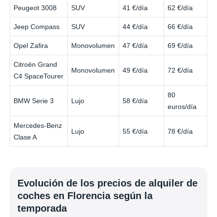
Peugeot 3008
SUV
41 €/día
62 €/día
Jeep Compass
SUV
44 €/día
66 €/día
Opel Zafira
Monovolumen
47 €/día
69 €/día
Citroën Grand
Monovolumen
49 €/día
72 €/día
C4 SpaceTourer
80
BMW Serie 3
Lujo
58 €/día
euros/día
Mercedes-Benz
Lujo
55 €/día
78 €/día
Clase A
Evolución de los precios de alquiler de
coches en Florencia según la
temporada