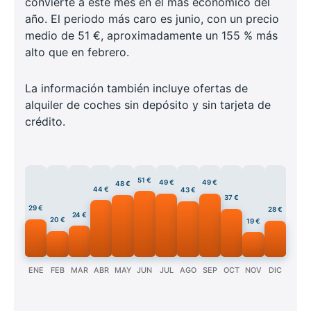
convierte a este mes en el más económico del
año. El periodo más caro es junio, con un precio
medio de 51 €, aproximadamente un 155 % más
alto que en febrero.
La información también incluye ofertas de
alquiler de coches sin depósito y sin tarjeta de
crédito.
51 €
49 €
49 €
48 €
44 €
43 €
37 €
29 €
28 €
24 €
20 €
19 €
ENE
FEB
MAR
ABR
MAY
JUN
JUL
AGO
SEP
OCT
NOV
DIC