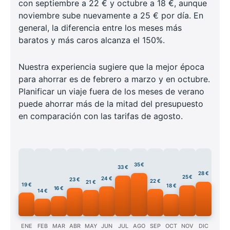
con septiembre a 22 € y octubre a 18 €, aunque
noviembre sube nuevamente a 25 € por día. En
general, la diferencia entre los meses más
baratos y más caros alcanza el 150%.
Nuestra experiencia sugiere que la mejor época
para ahorrar es de febrero a marzo y en octubre.
Planificar un viaje fuera de los meses de verano
puede ahorrar más de la mitad del presupuesto
en comparación con las tarifas de agosto.
35 €
33 €
28 €
25 €
24 €
23 €
22 €
21 €
19 €
18 €
16 €
14 €
ENE
FEB
MAR
ABR
MAY
JUN
JUL
AGO
SEP
OCT
NOV
DIC