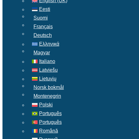
English (UK)
Eesti
Suomi
Français
Deutsch
Ελληνικά
Magyar
Italiano
Latviešu
Lietuvių
Norsk bokmål
Montenegrin
Polski
Português
Português
Română