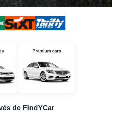
es
Premium cars
avés de FindYCar