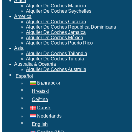
Africa
Alquiler De Coches Mauricio
Alquiler De Coches Seychelles
America
Alquiler De Coches Curazao
Alquiler De Coches República Dominicana
Alquiler De Coches Jamaica
Alquiler De Coches México
Alquiler De Coches Puerto Rico
Asia
Alquiler De Coches Tailandia
Alquiler De Coches Turquía
Australia & Oceania
Alquiler De Coches Australia
Español
Български
Hrvatski
Čeština
Dansk
Nederlands
English