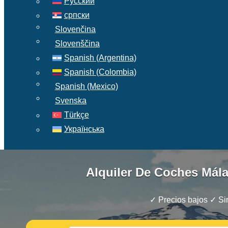
Русский
српски
Slovenčina
Slovenščina
Spanish (Argentina)
Spanish (Colombia)
Spanish (Mexico)
Svenska
Türkçe
Українська
Alquiler De Coches Mála
✓ Precios bajos ✓ Sin