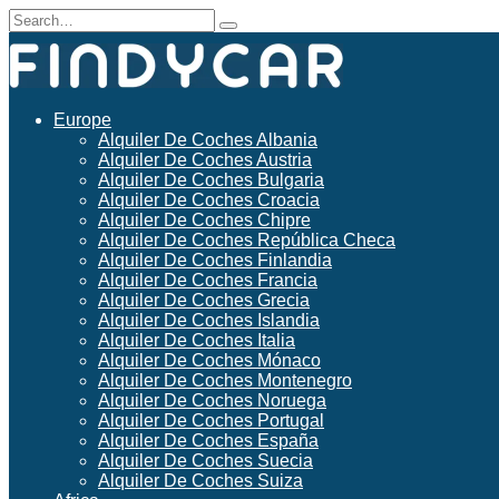
Skip
Search
to
for:
content
Europe
Alquiler De Coches Albania
Alquiler De Coches Austria
Alquiler De Coches Bulgaria
Alquiler De Coches Croacia
Alquiler De Coches Chipre
Alquiler De Coches República Checa
Alquiler De Coches Finlandia
Alquiler De Coches Francia
Alquiler De Coches Grecia
Alquiler De Coches Islandia
Alquiler De Coches Italia
Alquiler De Coches Mónaco
Alquiler De Coches Montenegro
Alquiler De Coches Noruega
Alquiler De Coches Portugal
Alquiler De Coches España
Alquiler De Coches Suecia
Alquiler De Coches Suiza