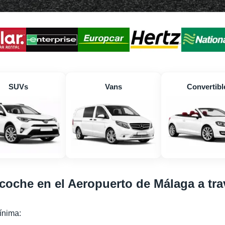
SUVs
Vans
Convertibl
 coche en el Aeropuerto de Málaga a tr
mínima: