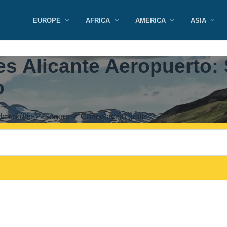
EUROPE
AFRICA
AMERICA
ASIA
s Alicante Aeropuerto: 
o
 de crédito ✓ Seguro ✓ Cancelación gratis