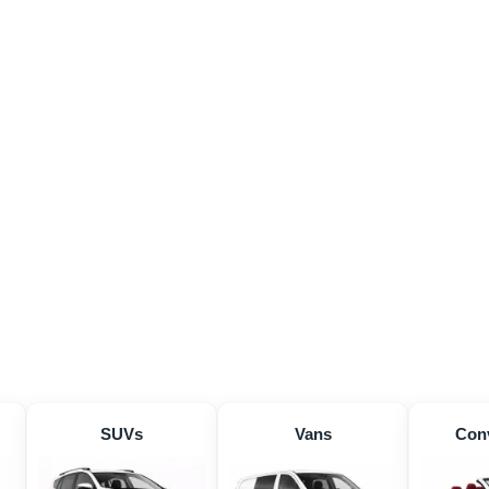
SUVs
Vans
Conv