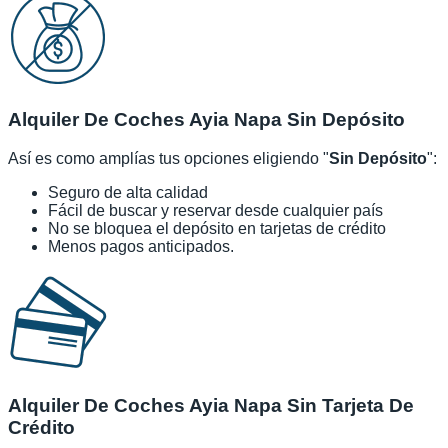
Alquiler De Coches Ayia Napa Sin Depósito
Así es como amplías tus opciones eligiendo "
Sin Depósito
":
Seguro de alta calidad
Fácil de buscar y reservar desde cualquier país
No se bloquea el depósito en tarjetas de crédito
Menos pagos anticipados.
Alquiler De Coches Ayia Napa Sin Tarjeta De
Crédito