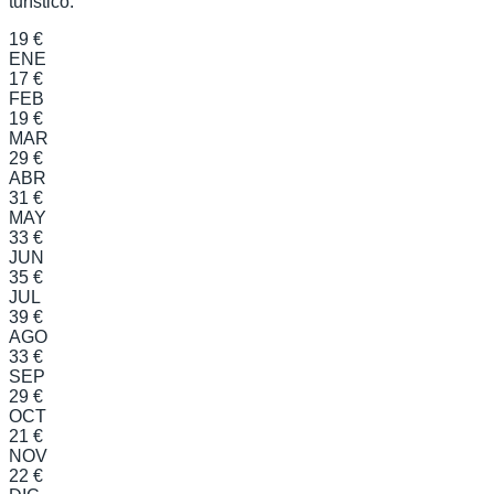
turístico.
19 €
ENE
17 €
FEB
19 €
MAR
29 €
ABR
31 €
MAY
33 €
JUN
35 €
JUL
39 €
AGO
33 €
SEP
29 €
OCT
21 €
NOV
22 €