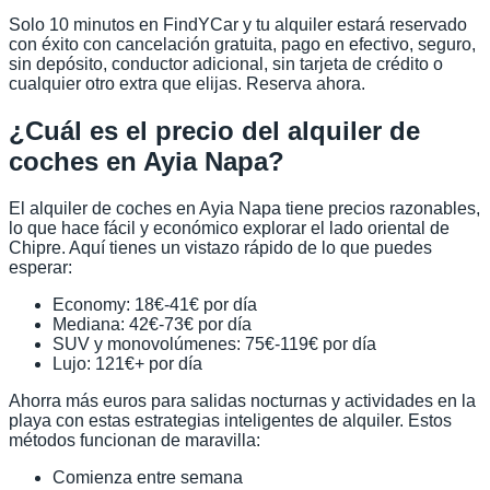
Solo 10 minutos en FindYCar y tu alquiler estará reservado
con éxito con cancelación gratuita, pago en efectivo, seguro,
sin depósito, conductor adicional, sin tarjeta de crédito o
cualquier otro extra que elijas. Reserva ahora.
¿Cuál es el precio del alquiler de
coches en Ayia Napa?
El alquiler de coches en Ayia Napa tiene precios razonables,
lo que hace fácil y económico explorar el lado oriental de
Chipre. Aquí tienes un vistazo rápido de lo que puedes
esperar:
Economy: 18€-41€ por día
Mediana: 42€-73€ por día
SUV y monovolúmenes: 75€-119€ por día
Lujo: 121€+ por día
Ahorra más euros para salidas nocturnas y actividades en la
playa con estas estrategias inteligentes de alquiler. Estos
métodos funcionan de maravilla:
Comienza entre semana