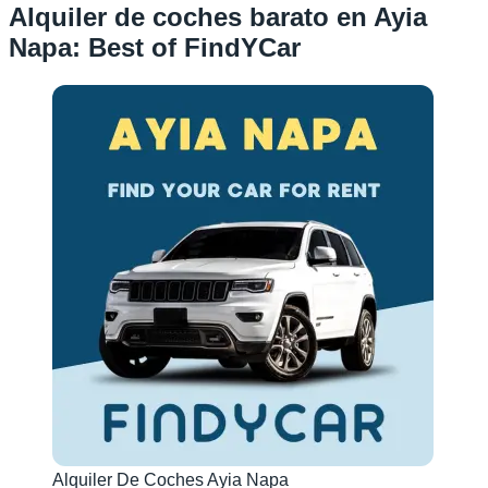
Alquiler de coches barato en Ayia
Napa: Best of FindYCar
Alquiler De Coches Ayia Napa