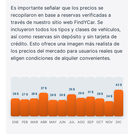
Es importante señalar que los precios se
recopilaron en base a reservas verificadas a
través de nuestro sitio web FindYCar. Se
incluyeron todos los tipos y clases de vehículos,
así como reservas sin depósito y sin tarjeta de
crédito. Esto ofrece una imagen más realista de
los precios del mercado para usuarios reales que
eligen condiciones de alquiler convenientes.
42 $
37 $
35 $
31 $
29 $
28 $
28 $
28 $
27 $
26 $
26 $
24 $
ENE
FEB
MAR
ABR
MAY
JUN
JUL
AGO
SEP
OCT
NOV
DIC