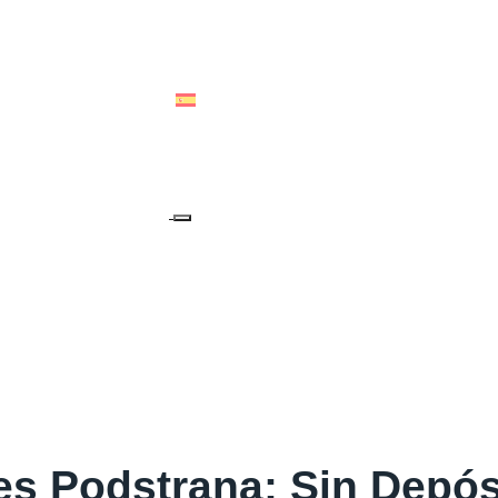
ALIA & OCEANIA
ESPAÑOL
s Podstrana: Sin Depósi