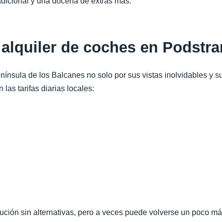
o adicional y una docena de extras más.
l alquiler de coches en Podstr
enínsula de los Balcanes no solo por sus vistas inolvidables y s
las tarifas diarias locales:
lución sin alternativas, pero a veces puede volverse un poco m