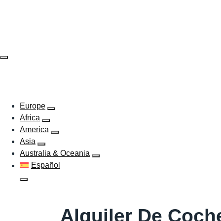
Skip
to
content
EUROPE
AFRICA
AMERICA
ASIA
AUSTR
Europe
Africa
America
Asia
Australia & Oceania
Español
Alquiler De Coche