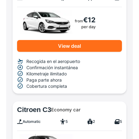
€12
from
per day
View deal
Recogida en el aeropuerto
Confirmación instantánea
Kilometraje ilimitado
Paga parte ahora
Cobertura completa
Citroen C3
Economy car
Automatic
5
2
5