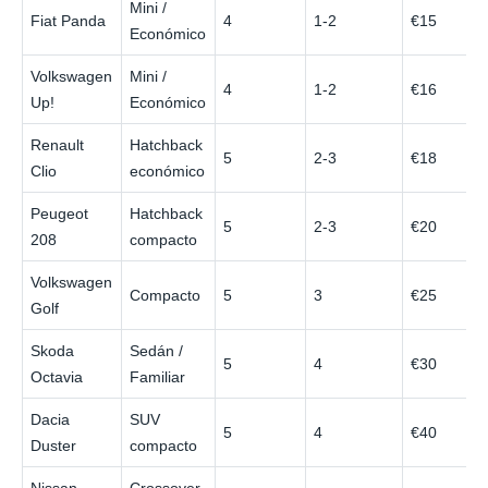
Mini /
Fiat Panda
4
1-2
€15
Económico
Volkswagen
Mini /
4
1-2
€16
Up!
Económico
Renault
Hatchback
5
2-3
€18
Clio
económico
Peugeot
Hatchback
5
2-3
€20
208
compacto
Volkswagen
Compacto
5
3
€25
Golf
Skoda
Sedán /
5
4
€30
Octavia
Familiar
Dacia
SUV
5
4
€40
Duster
compacto
Nissan
Crossover