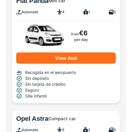
Fiat Panda
Mini car
Automatic
4
1
5
€6
from
per day
View deal
Recogida en el aeropuerto
Sin depósito
Sin tarjeta de crédito
Seguro
Silla infantil
Opel Astra
Compact car
Automatic
5
2
5