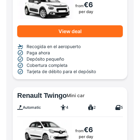
€6
from
per day
View deal
Recogida en el aeropuerto
Paga ahora
Depósito pequeño
Cobertura completa
Tarjeta de débito para el depósito
Renault Twingo
Mini car
Automatic
4
2
5
€6
from
per day