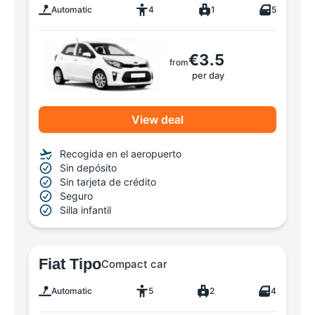
Automatic
4
1
5
€3.5
from
per day
View deal
Recogida en el aeropuerto
Sin depósito
Sin tarjeta de crédito
Seguro
Silla infantil
Fiat Tipo
Compact car
Automatic
5
2
4