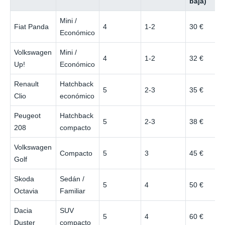
baja)
Mini /
Fiat Panda
4
1-2
30 €
Económico
Volkswagen
Mini /
4
1-2
32 €
Up!
Económico
Renault
Hatchback
5
2-3
35 €
Clio
económico
Peugeot
Hatchback
5
2-3
38 €
208
compacto
Volkswagen
Compacto
5
3
45 €
Golf
Skoda
Sedán /
5
4
50 €
Octavia
Familiar
Dacia
SUV
5
4
60 €
Duster
compacto