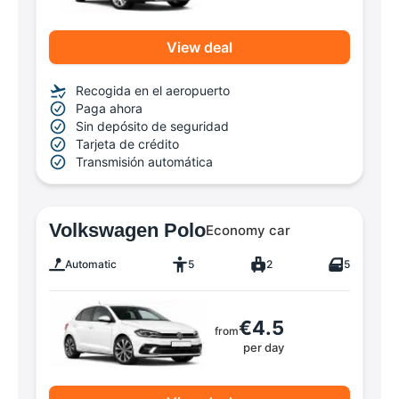
View deal
Recogida en el aeropuerto
Paga ahora
Sin depósito de seguridad
Tarjeta de crédito
Transmisión automática
Volkswagen Polo
Economy car
Automatic
5
2
5
€4.5
from
per day