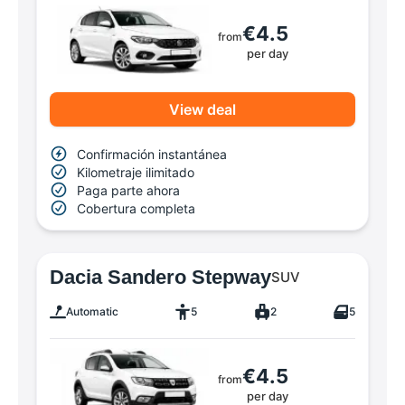
€4.5
from
per day
View deal
Confirmación instantánea
Kilometraje ilimitado
Paga parte ahora
Cobertura completa
Dacia Sandero Stepway
SUV
Automatic
5
2
5
€4.5
from
per day