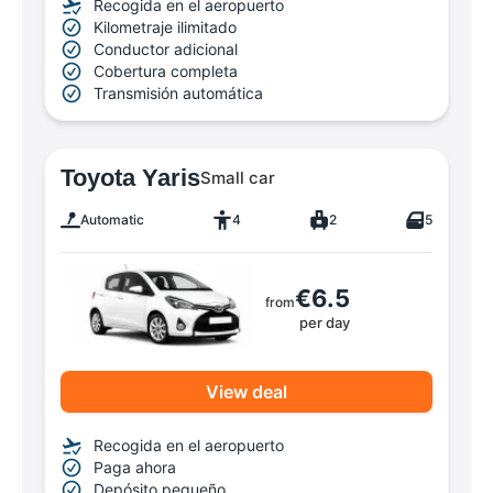
Recogida en el aeropuerto
Kilometraje ilimitado
Conductor adicional
Cobertura completa
Transmisión automática
Toyota Yaris
Small car
Automatic
4
2
5
€6.5
from
per day
View deal
Recogida en el aeropuerto
Paga ahora
Depósito pequeño