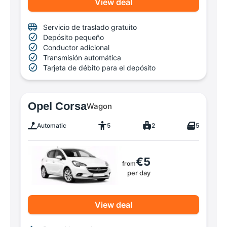
View deal
Servicio de traslado gratuito
Depósito pequeño
Conductor adicional
Transmisión automática
Tarjeta de débito para el depósito
Opel Corsa
Wagon
Automatic
5
2
5
€5
from
per day
View deal