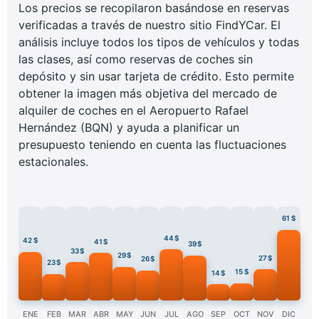
Los precios se recopilaron basándose en reservas
verificadas a través de nuestro sitio FindYCar. El
análisis incluye todos los tipos de vehículos y todas
las clases, así como reservas de coches sin
depósito y sin usar tarjeta de crédito. Esto permite
obtener la imagen más objetiva del mercado de
alquiler de coches en el Aeropuerto Rafael
Hernández (BQN) y ayuda a planificar un
presupuesto teniendo en cuenta las fluctuaciones
estacionales.
61 $
44 $
42 $
41 $
39 $
33 $
29 $
27 $
26 $
23 $
15 $
14 $
ENE
FEB
MAR
ABR
MAY
JUN
JUL
AGO
SEP
OCT
NOV
DIC