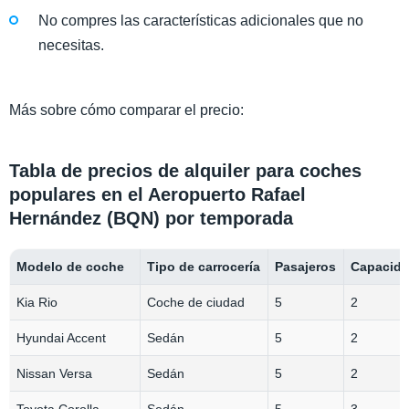
No compres las características adicionales que no
necesitas.
Más sobre cómo comparar el precio:
Tabla de precios de alquiler para coches
populares en el Aeropuerto Rafael
Hernández (BQN) por temporada
Modelo de coche
Tipo de carrocería
Pasajeros
Capacida
Kia Rio
Coche de ciudad
5
2
Hyundai Accent
Sedán
5
2
Nissan Versa
Sedán
5
2
Toyota Corolla
Sedán
5
3