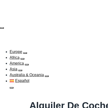
Skip
to
content
EUROPE
AFRICA
AMERICA
ASIA
AUSTR
Europe
Africa
America
Asia
Australia & Oceania
Español
Alquiler De Coch