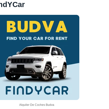
indYCar
Alquiler De Coches Budva