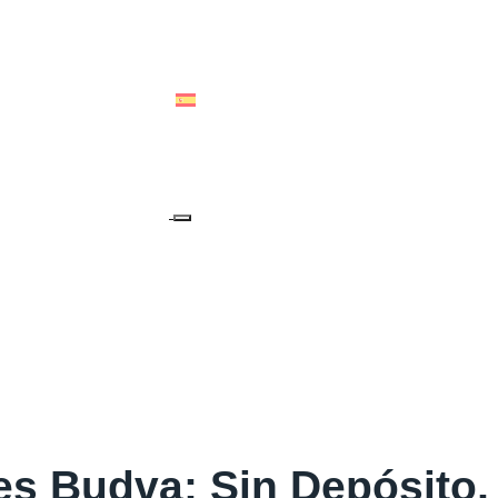
ALIA & OCEANIA
ESPAÑOL
es Budva: Sin Depósito, 