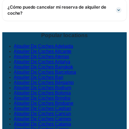
¿Cómo puedo cancelar mi reserva de alquiler de
coche?
Popular locations
Alquiler De Coches Adelaida
Alquiler De Coches Alicante
Alquiler De Coches Atenas
Alquiler De Coches Antalya
Alquiler De Coches Bangkok
Alquiler De Coches Barcelona
Alquiler De Coches Bari
Alquiler De Coches Bérgamo
Alquiler De Coches Bodrum
Alquiler De Coches Bolonia
Alquiler De Coches Brindisi
Alquiler De Coches Brisbane
Alquiler De Coches Cagliari
Alquiler De Coches Cancun
Alquiler De Coches Cannes
Alquiler De Coches Catania