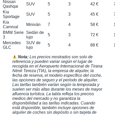
Nissan
SUV
5
3
42 €
Qashqai
Kia
SUV
5
3
45 €
Sportage
Kia
Miniván
7
4
58 €
Carnival
BMW Serie
Sedán de
5
3
72 €
3
lujo
Mercedes
SUV de
5
4
88 €
GLC
lujo
Nota:
Los precios mostrados son solo de
referencia y pueden variar según el lugar de
recogida en el Aeropuerto Internacional de Tirana
Nënë Tereza (TIA), la empresa de alquiler, la
fecha de reserva, el modelo específico del coche,
las opciones de seguro y el período de alquiler.
Las tarifas también varían según la temporada y
suelen ser más altas durante los meses de mayor
afluencia turística. La tabla refleja los precios
medios del mercado y no garantiza la
disponibilidad a las tarifas indicadas. Cuando
está disponible, también incluye opciones de
alquiler de coches sin depósito o sin tarjeta de