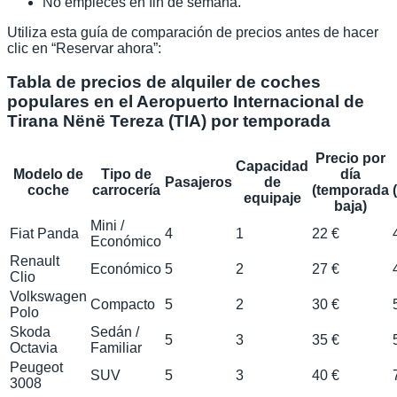
No empieces en fin de semana.
Utiliza esta guía de comparación de precios antes de hacer
clic en “Reservar ahora”:
Tabla de precios de alquiler de coches
populares en el Aeropuerto Internacional de
Tirana Nënë Tereza (TIA) por temporada
Precio por
Capacidad
Modelo de
Tipo de
día
Pasajeros
de
coche
carrocería
(temporada
equipaje
baja)
Mini /
Fiat Panda
4
1
22 €
Económico
Renault
Económico
5
2
27 €
Clio
Volkswagen
Compacto
5
2
30 €
Polo
Skoda
Sedán /
5
3
35 €
Octavia
Familiar
Peugeot
SUV
5
3
40 €
3008