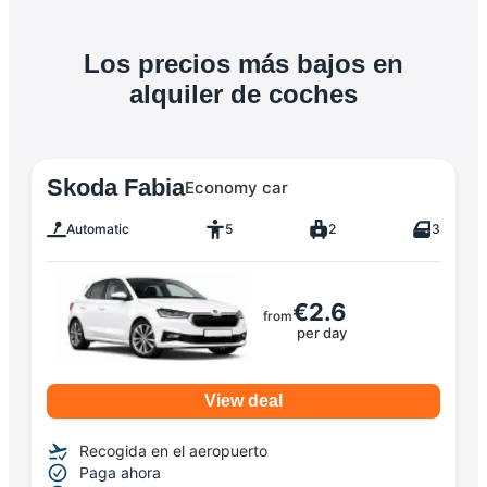
Los precios más bajos en
alquiler de coches
Skoda Fabia
Economy car
Automatic
5
2
3
€2.6
from
per day
View deal
Recogida en el aeropuerto
Paga ahora