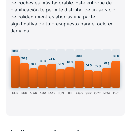
de coches es más favorable. Este enfoque de
planificación te permite disfrutar de un servicio
de calidad mientras ahorras una parte
significativa de tu presupuesto para el ocio en
Jamaica.
99 $
83 $
83 $
76 $
74 $
68 $
64 $
61 $
59 $
58 $
54 $
52 $
ENE
FEB
MAR
ABR
MAY
JUN
JUL
AGO
SEP
OCT
NOV
DIC