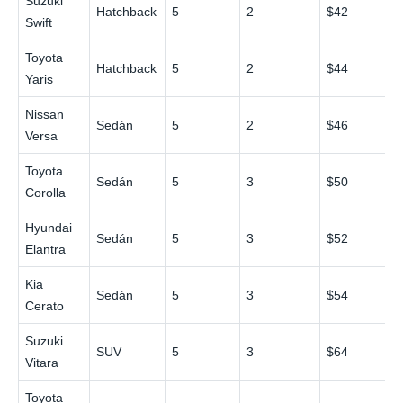
Suzuki
Hatchback
5
2
$42
Swift
Toyota
Hatchback
5
2
$44
Yaris
Nissan
Sedán
5
2
$46
Versa
Toyota
Sedán
5
3
$50
Corolla
Hyundai
Sedán
5
3
$52
Elantra
Kia
Sedán
5
3
$54
Cerato
Suzuki
SUV
5
3
$64
Vitara
Toyota