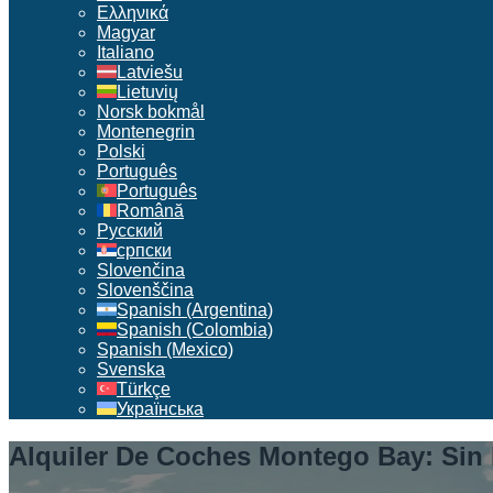
Ελληνικά
Magyar
Italiano
Latviešu
Lietuvių
Norsk bokmål
Montenegrin
Polski
Português
Português
Română
Русский
српски
Slovenčina
Slovenščina
Spanish (Argentina)
Spanish (Colombia)
Spanish (Mexico)
Svenska
Türkçe
Українська
Alquiler De Coches Montego Bay: Sin D