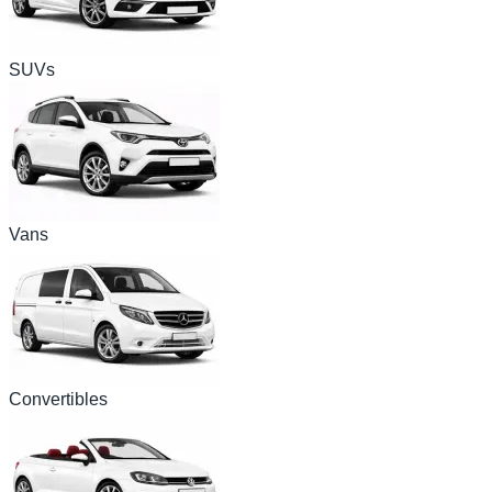
SUVs
Vans
Convertibles