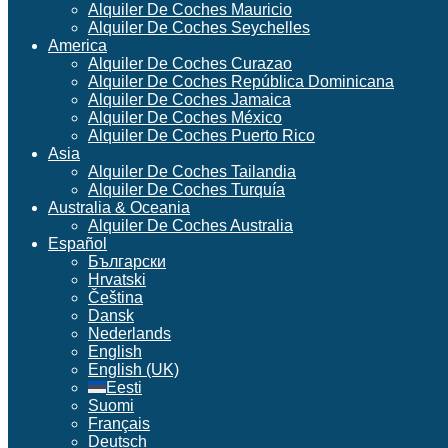
Alquiler De Coches Mauricio
Alquiler De Coches Seychelles
America
Alquiler De Coches Curazao
Alquiler De Coches República Dominicana
Alquiler De Coches Jamaica
Alquiler De Coches México
Alquiler De Coches Puerto Rico
Asia
Alquiler De Coches Tailandia
Alquiler De Coches Turquía
Australia & Oceania
Alquiler De Coches Australia
Español
Български
Hrvatski
Čeština
Dansk
Nederlands
English
English (UK)
Eesti
Suomi
Français
Deutsch