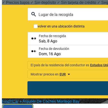
✓ Precios bajos ✓ Sin depósito ✓ Sin tarjeta de crédito ✓ Se
FindYCar
»
Alquiler De Coches Montego Bay